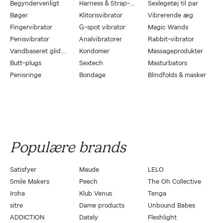
Begyndervenligt
Harness & Strap-On
Sexlegetøj til par
Bøger
Klitorisvibrator
Vibrerende æg
Fingervibrator
G-spot vibrator
Magic Wands
Penisvibrator
Analvibratorer
Rabbit-vibrator
Vandbaseret glidecreme
Kondomer
Massageprodukter
Butt-plugs
Sextech
Masturbators
Penisringe
Bondage
Blindfolds & masker
Populære brands
Satisfyer
Maude
LELO
Smile Makers
Peech
The Oh Collective
Iroha
Klub Venus
Tenga
sitre
Dame products
Unbound Babes
ADDICTION
Dately
Fleshlight