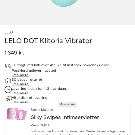
LELO
LELO DOT Klitoris Vibrator
1.349 kr.
a
Fri fragt ved køb over 499 kr. til Instabox pakkeboks eller
c
c
PostNord udleveringssted
Læs mere
e
30 dages returret.
s
Læs mere
s
Levering inden for 1-2 hverdage.
i
Læs mere
b
Altid diskret levering.
i
Læs mere
l
Gave ved køb
i
Smile Makers
t
Silky Swipes Intimservietter
y
.
Værdi 59,95 kr.
v
*Køb minimum 1 produkt og få en gave. Gælder så længe lager haves
a