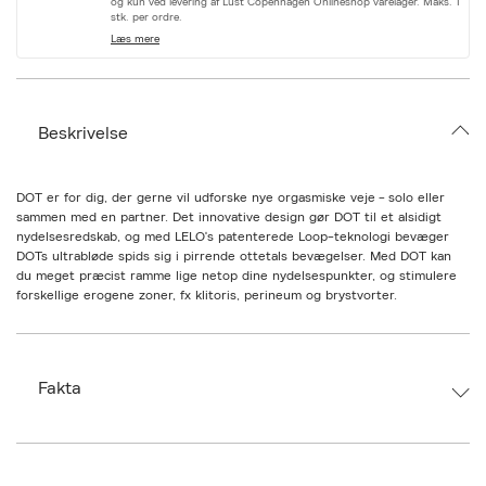
og kun ved levering af Lust Copenhagen Onlineshop varelager. Maks. 1
r
stk. per ordre.
i
Læs mere
a
t
i
o
n
Beskrivelse
.
s
e
l
DOT er for dig, der gerne vil udforske nye orgasmiske veje - solo eller
e
sammen med en partner. Det innovative design gør DOT til et alsidigt
c
nydelsesredskab, og med LELO's patenterede Loop-teknologi bevæger
t
i
DOTs ultrabløde spids sig i pirrende ottetals bevægelser. Med DOT kan
o
du meget præcist ramme lige netop dine nydelsespunkter, og stimulere
n
forskellige erogene zoner, fx klitoris, perineum og brystvorter.
Fakta
Brand:
LELO
EAN: 7350075028915