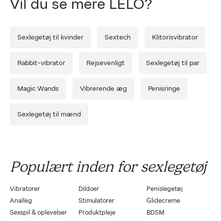
Vil du se mere LELO?
Forrige
Næ
Sexlegetøj til kvinder
Sextech
Klitorisvibrator
Rabbit-vibrator
Rejsevenligt
Sexlegetøj til par
Magic Wands
Vibrerende æg
Penisringe
Sexlegetøj til mænd
Populært inden for sexlegetøj
Vibratorer
Dildoer
Penislegetøj
Analleg
Stimulatorer
Glidecreme
Sexspil & oplevelser
Produktpleje
BDSM