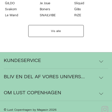
GILDO
Je Joue
Sliquid
Svakom
Boners
Gläs
Le Wand
SNAILVIBE
RIZE
Vis alle
KUNDESERVICE
BLIV EN DEL AF VORES UNIVERS...
Levering
Ordrestatus
OM LUST COPENHAGEN
Bytte- og retur
Om os
© Lust Copenhagen by Magasin 2026