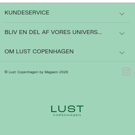
KUNDESERVICE
BLIV EN DEL AF VORES UNIVERS...
Levering
Ordrestatus
OM LUST COPENHAGEN
Bytte- og retur
Om os
© Lust Copenhagen by Magasin 2026
Kontakt
Presse
Gå til Kundeservice
Forhandlere
Ret cookies
Luk
Handelsbetingelser