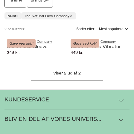
Filtrer
Brands (1)
Nulstil
The Natural Love Company
Sortér efter:
2 resultater
The Natural Love Company
The Natural Love Company
Gave ved køb*
Gave ved køb*
Osha Penis Sleeve
Cilantro Penis Vibrator
249 kr.
449 kr.
Viser
2
ud af
2
KUNDESERVICE
BLIV EN DEL AF VORES UNIVERS...
Levering