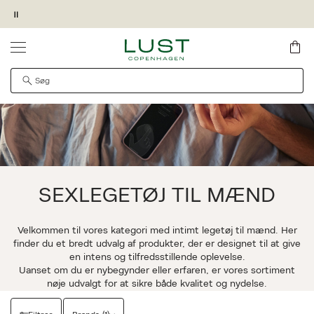
Pause
orside
Kollektioner
Sexlegetøj til mænd The Natural Love Company
SKRIV MIG OP
KØB OG HENT I MAGASIN FORRETNING
GIV OS LOV TIL AT VISE VIDEOEN
PRODUKTET KAN DESVÆRRE IKKE FINDES
QUICK SHOP
Det kan være, at produktet er flyttet til en anden side,
midlertidigt utilgængeligt eller udgået fra sortimentet.
SEXLEGETØJ TIL MÆND
Velkommen til vores kategori med intimt legetøj til mænd. Her
finder du et bredt udvalg af produkter, der er designet til at give
en intens og tilfredsstillende oplevelse.
Uanset om du er nybegynder eller erfaren, er vores sortiment
nøje udvalgt for at sikre både kvalitet og nydelse.