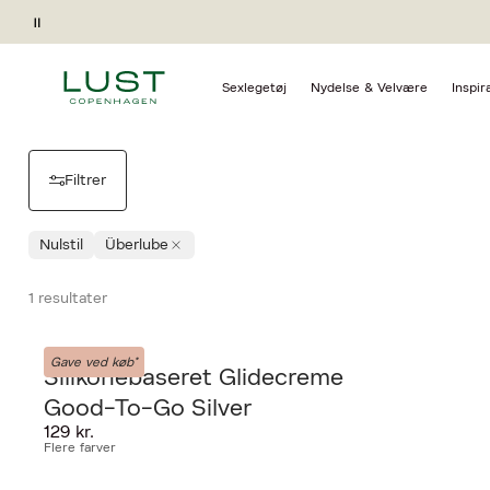
Forside
Kollektioner
Rejsevenligt Überlube
Pause
ÜBERLUBE | REJSEVENL
Sexlegetøj
Nydelse & Velvære
Inspir
Filtrer
Nulstil
Überlube
1 resultater
Überlube
Gave ved køb*
Silikonebaseret Glidecreme
Good-To-Go Silver
129 kr.
Flere farver