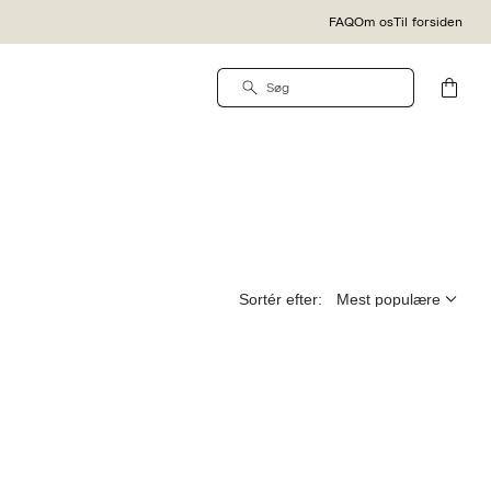
FAQ
Om os
Til forsiden
Sortér efter: