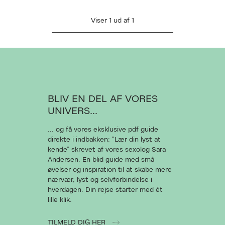
Viser
1
ud af
1
AN DESVÆRRE IKKE FINDES
L AT VISE VIDEOEN
BLIV EN DEL AF VORES
UNIVERS...
Ret cookies
... og få vores eksklusive pdf guide
direkte i indbakken: “Lær din lyst at
Luk
kende” skrevet af vores sexolog Sara
Andersen. En blid guide med små
øvelser og inspiration til at skabe mere
nærvær, lyst og selvforbindelse i
hverdagen. Din rejse starter med ét
lille klik.
TILMELD DIG HER