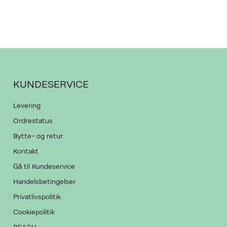
PRODUKTET K
GIV OS LOV TI
KUNDESERVICE
Levering
Ordrestatus
Bytte- og retur
Kontakt
Gå til Kundeservice
Handelsbetingelser
Privatlivspolitik
Cookiepolitik