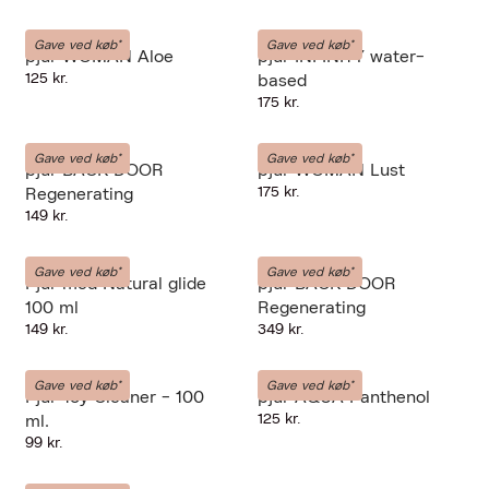
PJUR
PJUR
Gave ved køb*
Gave ved køb*
pjur WOMAN Aloe
pjur INFINITY water-
125 kr.
based
175 kr.
PJUR
PJUR
Gave ved køb*
Gave ved køb*
pjur BACK DOOR
pjur WOMAN Lust
175 kr.
Regenerating
149 kr.
PJUR
PJUR
Gave ved køb*
Gave ved køb*
Pjur med Natural glide
pjur BACK DOOR
100 ml
Regenerating
149 kr.
349 kr.
PJUR
PJUR
Gave ved køb*
Gave ved køb*
Pjur Toy Cleaner - 100
pjur AQUA Panthenol
125 kr.
ml.
99 kr.