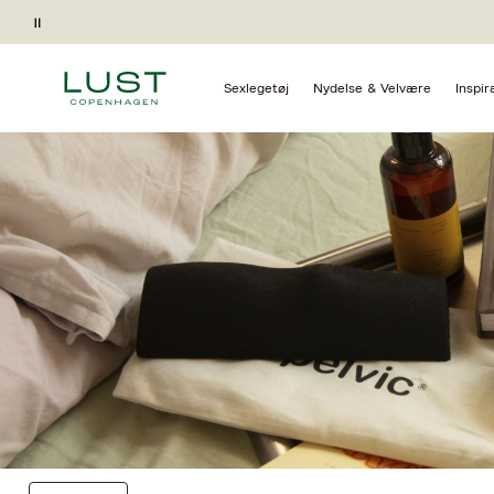
Forside
Kollektioner
Gaveidéer The Oh Collective
Pause
Sexlegetøj
Nydelse & Velvære
Inspir