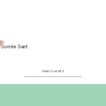
tive
*
 Soirée Sæt
AN DESVÆRRE IKKE FINDES
L AT VISE VIDEOEN
Viser
2
ud af
2
Ret cookies
Luk