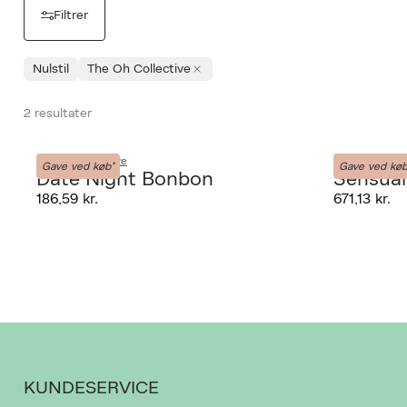
Filtrer
Nulstil
The Oh Collective
2 resultater
The Oh Collective
The Oh Collec
Gave ved køb*
Gave ved køb
Date Night Bonbon
Sensual
PRODUKTET K
186,59 kr.
671,13 kr.
GIV OS LOV TI
KUNDESERVICE