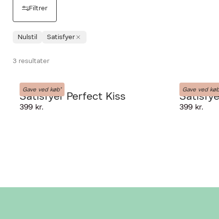
Filtrer
Nulstil
Satisfyer
3 resultater
Satisfyer
Satisfyer
Gave ved køb*
Gave ved køb
Satisfyer Perfect Kiss
Satisfye
PRODUKTET K
399 kr.
399 kr.
GIV OS LOV TI