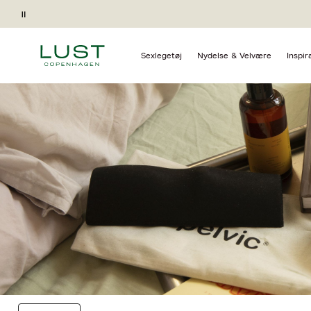
Forside
Kollektioner
Gaveidéer Satisfyer
Pause
Sexlegetøj
Nydelse & Velvære
Inspir