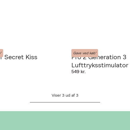
Satisfyer
*
Gave ved køb*
r Secret Kiss
Pro 2 Generation 3
AN DESVÆRRE IKKE FINDES
Lufttryksstimulator
549 kr.
L AT VISE VIDEOEN
Viser
3
ud af
3
Ret cookies
Luk