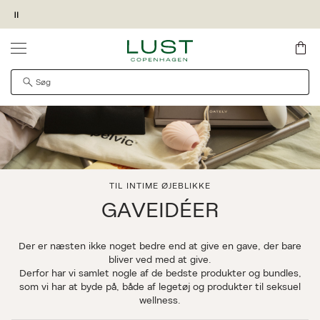
Pause
Forside
Kollektioner
Gaveidéer
SKRIV MIG OP
KØB OG HENT I MAGASIN FORRETNING
GIV OS LOV TIL AT VISE VIDEOEN
PRODUKTET KAN DESVÆRRE IKKE FINDES
QUICK SHOP
Det kan være, at produktet er flyttet til en anden side,
midlertidigt utilgængeligt eller udgået fra sortimentet.
TIL INTIME ØJEBLIKKE
GAVEIDÉER
Der er næsten ikke noget bedre end at give en gave, der bare
bliver ved med at give.
Derfor har vi samlet nogle af de bedste produkter og bundles,
som vi har at byde på, både af legetøj og produkter til seksuel
wellness.