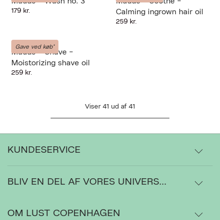
Maude - Wash no. 3
Maude - Soothe -
179 kr.
Calming ingrown hair oil
259 kr.
MAUDE
Gave ved køb*
Maude - Shave -
Moistorizing shave oil
259 kr.
Viser
41
ud af
41
KUNDESERVICE
BLIV EN DEL AF VORES UNIVERS...
Levering
Ordrestatus
OM LUST COPENHAGEN