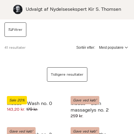
Udvalgt af Nydelsesekspert Kir S. Thomsen
Filtrer
Sortér efter:
41 resultater
Tidligere resultater
MAUDE
MAUDE
Sale 20%
Gave ved køb*
Maude - Wash no. 0
Maude - Burn
143,20 kr.
179 kr.
massagelys no. 2
259 kr.
MAUDE
MAUDE
Gave ved køb*
Gave ved køb*