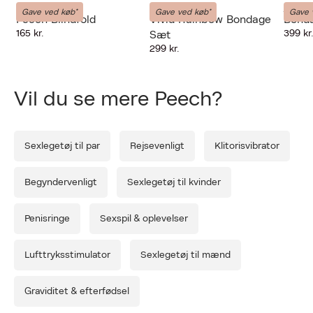
Peech
LIEBE-SEELE
LIEBE-
Gave ved køb*
Gave ved køb*
Gave 
Peech Blindfold
Vivid Rainbow Bondage
Bonda
165 kr.
399 kr
Sæt
299 kr.
Forrige
Næ
Vil du se mere Peech?
Sexlegetøj til par
Rejsevenligt
Klitorisvibrator
Begyndervenligt
Sexlegetøj til kvinder
Penisringe
Sexspil & oplevelser
Lufttryksstimulator
Sexlegetøj til mænd
Graviditet & efterfødsel