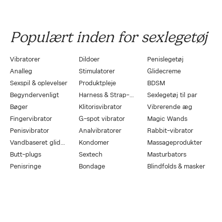
Populært inden for sexlegetøj
Vibratorer
Dildoer
Penislegetøj
Analleg
Stimulatorer
Glidecreme
Sexspil & oplevelser
Produktpleje
BDSM
Begyndervenligt
Harness & Strap-On
Sexlegetøj til par
Bøger
Klitorisvibrator
Vibrerende æg
Fingervibrator
G-spot vibrator
Magic Wands
Penisvibrator
Analvibratorer
Rabbit-vibrator
Vandbaseret glidecreme
Kondomer
Massageprodukter
Butt-plugs
Sextech
Masturbators
Penisringe
Bondage
Blindfolds & masker