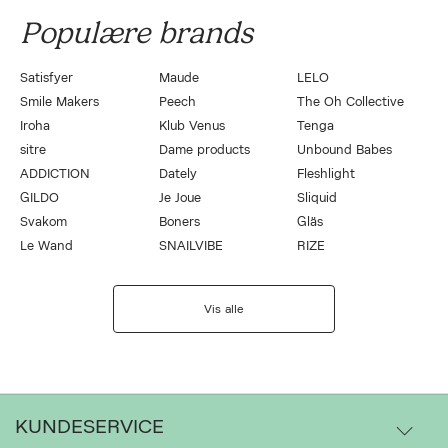
Populære brands
Satisfyer
Maude
LELO
Smile Makers
Peech
The Oh Collective
Iroha
Klub Venus
Tenga
sitre
Dame products
Unbound Babes
ADDICTION
Dately
Fleshlight
GILDO
Je Joue
Sliquid
Svakom
Boners
Gläs
Le Wand
SNAILVIBE
RIZE
Vis alle
KUNDESERVICE