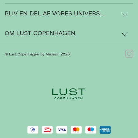
BLIV EN DEL AF VORES UNIVERS...
Levering
Ordrestatus
OM LUST COPENHAGEN
Bytte- og retur
Om os
© Lust Copenhagen by Magasin 2026
Ret cookies
Luk
Kontakt
Presse
Gå til Kundeservice
Forhandlere
Handelsbetingelser
Privatlivspolitik