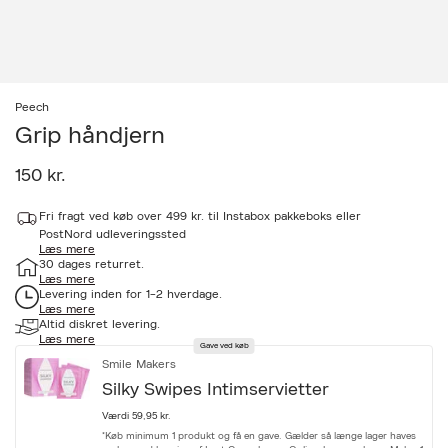
Peech
Grip håndjern
150 kr.
a
Fri fragt ved køb over 499 kr. til Instabox pakkeboks eller
c
c
PostNord udleveringssted
Læs mere
e
30 dages returret.
s
Læs mere
s
Levering inden for 1-2 hverdage.
i
Læs mere
b
Altid diskret levering.
i
Læs mere
l
Gave ved køb
i
Smile Makers
t
Silky Swipes Intimservietter
y
.
Værdi 59,95 kr.
v
*Køb minimum 1 produkt og få en gave. Gælder så længe lager haves
a