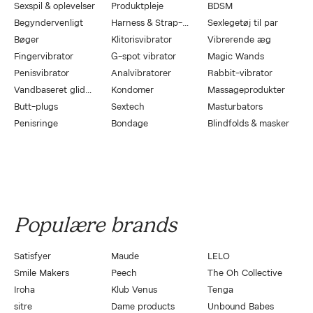
Sexspil & oplevelser
Produktpleje
BDSM
Begyndervenligt
Harness & Strap-On
Sexlegetøj til par
Bøger
Klitorisvibrator
Vibrerende æg
Fingervibrator
G-spot vibrator
Magic Wands
Penisvibrator
Analvibratorer
Rabbit-vibrator
Vandbaseret glidecreme
Kondomer
Massageprodukter
Butt-plugs
Sextech
Masturbators
Penisringe
Bondage
Blindfolds & masker
Populære brands
Satisfyer
Maude
LELO
Smile Makers
Peech
The Oh Collective
Iroha
Klub Venus
Tenga
sitre
Dame products
Unbound Babes