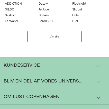
ADDICTION
Dately
Fleshlight
GILDO
Je Joue
Sliquid
Svakom
Boners
Gläs
Le Wand
SNAILVIBE
RIZE
Vis alle
KUNDESERVICE
BLIV EN DEL AF VORES UNIVERS...
Levering
Ordrestatus
OM LUST COPENHAGEN