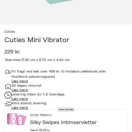
Cuties
Cuties Mini Vibrator
229 kr.
a
Størrelse:
17,30 cm x 8,70 cm x 4,60 cm
c
c
Fri fragt ved køb over 499 kr. til Instabox pakkeboks eller
e
PostNord udleveringssted
s
Læs mere
s
30 dages returret.
i
Læs mere
b
Levering inden for 1-2 hverdage.
i
Læs mere
l
Altid diskret levering.
i
Læs mere
Gave ved køb
t
Smile Makers
y
.
Silky Swipes Intimservietter
v
a
Værdi 59,95 kr.