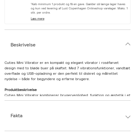
r
*Køb minimum 1 produkt og få en gave. Gælder så længe lager haves
i
og kun ved levering af Lust Copenhagen Onlineshop varelager. Maks. 1
a
stk. per ordre.
t
Læs mere
i
o
n
.
s
Beskrivelse
e
l
e
c
Cuties Mini Vibrator er en kompakt og elegant vibrator i roséfarvet
t
design med to bløde buer på skaftet. Med 7 vibrationsfunktioner, vandtæt
i
overflade og USB-opladning er den perfekt til diskret og målrettet
o
nydelse – både for begyndere og erfarne brugere.
n
Produktbeskrivelse
Cuties Mini Vibrator kombinerer brugervenlighed, funktion og æstetik i et
lille men kraftfuldt format. Den roséfarvede vibrator er designet med to
konkave buler på skaftet, som giver ekstra stimulation under brug.
Med 7 vibrationsindstillinger kan du vælge mellem forskellige rytmer og
Fakta
intensiteter – fra blid massage til kraftfulde vibrationer. Den er nem at
betjene, genopladelig via USB og vandtæt, hvilket gør den oplagt til leg
både i soveværelset og i badet.
Den kompakte størrelse gør den let at håndtere og diskret at opbevare,
Brand:
Cuties