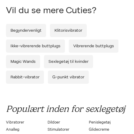
Cuties er en populær serie af sexlegetøj, der kombinerer legende design
Forrige
Næ
Vil du se mere Cuties?
med funktionalitet og kropssikre materialer. Serien er udviklet til at være
tilgængelig for både begyndere og mere erfarne brugere og kendetegnes
ved høj komfort, brugervenlighed og bløde, sikre materialer.
Begyndervenligt
Klitorisvibrator
Ikke-vibrerende buttplugs
Vibrerende buttplugs
Magic Wands
Sexlegetøj til kvinder
Rabbit-vibrator
G-punkt vibrator
Populært inden for sexlegetøj
Vibratorer
Dildoer
Penislegetøj
Analleg
Stimulatorer
Glidecreme