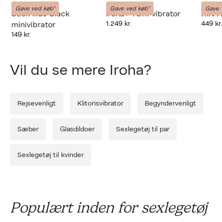
Iroha
Iroha
Iroha
Gave ved køb*
Gave ved køb*
Gave 
Stick lilac black
iroha+ TORI vibrator
RIN A
Forrige
Næ
1.249 kr.
449 kr
minivibrator
149 kr.
Vil du se mere Iroha?
Rejsevenligt
Klitorisvibrator
Begyndervenligt
Sæber
Glasdildoer
Sexlegetøj til par
Sexlegetøj til kvinder
Populært inden for sexlegetøj