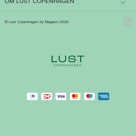
OM LUST COPENHAGEN
Bytte- og retur
Om os
© Lust Copenhagen by Magasin 2026
Kontakt
Ret cookies
Luk
Presse
Gå til Kundeservice
Forhandlere
Handelsbetingelser
Privatlivspolitik
Cookiepolitik
REACH