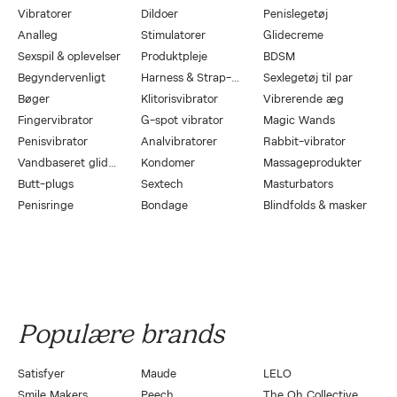
Vibratorer
Dildoer
Penislegetøj
Analleg
Stimulatorer
Glidecreme
Sexspil & oplevelser
Produktpleje
BDSM
Begyndervenligt
Harness & Strap-On
Sexlegetøj til par
Bøger
Klitorisvibrator
Vibrerende æg
Fingervibrator
G-spot vibrator
Magic Wands
Penisvibrator
Analvibratorer
Rabbit-vibrator
Vandbaseret glidecreme
Kondomer
Massageprodukter
Butt-plugs
Sextech
Masturbators
Penisringe
Bondage
Blindfolds & masker
Populære brands
Satisfyer
Maude
LELO
Smile Makers
Peech
The Oh Collective