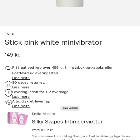
Iroha
Stick pink white minivibrator
149 kr.
a
Fri fragt ved køb over 499 kr. til Instabox pakkeboks eller
c
c
PostNord udleveringssted
Læs mere
e
30 dages returret.
s
Læs mere
s
Levering inden for 1-2 hverdage.
i
Læs mere
b
Altid diskret levering.
i
Læs mere
l
Gave ved køb
i
Smile Makers
t
Silky Swipes Intimservietter
y
.
Værdi 59,95 kr.
v
*Køb minimum 1 produkt og få en gave. Gælder så længe lager haves
a