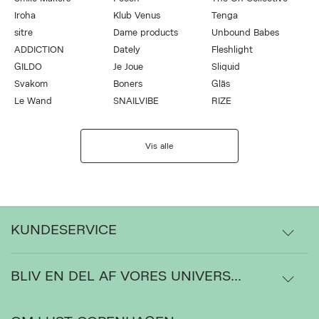
Iroha
Klub Venus
Tenga
sitre
Dame products
Unbound Babes
ADDICTION
Dately
Fleshlight
GILDO
Je Joue
Sliquid
Svakom
Boners
Gläs
Le Wand
SNAILVIBE
RIZE
Vis alle
KUNDESERVICE
BLIV EN DEL AF VORES UNIVERS...
Levering
Ordrestatus