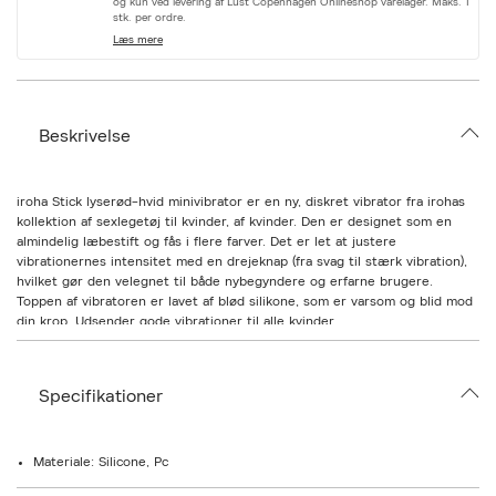
og kun ved levering af Lust Copenhagen Onlineshop varelager. Maks. 1
r
stk. per ordre.
i
Læs mere
a
t
i
o
n
Beskrivelse
.
s
e
l
iroha Stick lyserød-hvid minivibrator er en ny, diskret vibrator fra irohas
e
kollektion af sexlegetøj til kvinder, af kvinder. Den er designet som en
c
almindelig læbestift og fås i flere farver. Det er let at justere
t
i
vibrationernes intensitet med en drejeknap (fra svag til stærk vibration),
o
hvilket gør den velegnet til både nybegyndere og erfarne brugere.
n
Toppen af vibratoren er lavet af blød silikone, som er varsom og blid mod
din krop. Udsender gode vibrationer til alle kvinder.
PRODUKTDATA:
Størrelse: 2, 9 x 2,9 x 7,6 cm
Specifikationer
Vægt: 44 gram
Anvendelsestid: ca. 5 timer
Batteri inkluderet (1 x AAA)
Vandtæt op til 50 cm
Materiale: Silicone, Pc
Materiale: 100% kropssikker silikone, PC