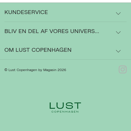
KUNDESERVICE
BLIV EN DEL AF VORES UNIVERS...
Levering
Ordrestatus
OM LUST COPENHAGEN
Bytte- og retur
Om os
© Lust Copenhagen by Magasin 2026
Kontakt
Presse
Gå til Kundeservice
Forhandlere
Ret cookies
Luk
Handelsbetingelser