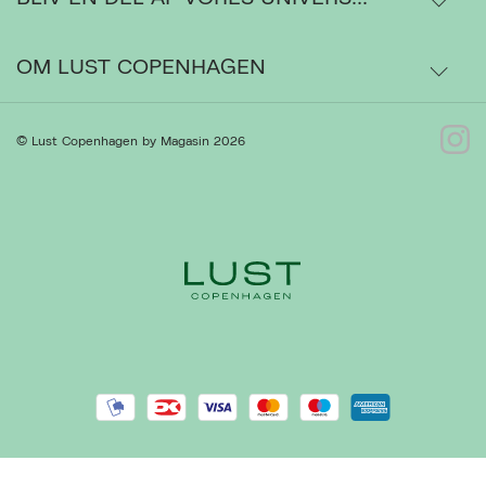
Ordrestatus
OM LUST COPENHAGEN
Bytte- og retur
Om os
© Lust Copenhagen by Magasin 2026
Kontakt
Presse
Gå til Kundeservice
Forhandlere
Handelsbetingelser
Ret cookies
Luk
Privatlivspolitik
Cookiepolitik