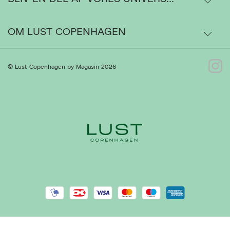
Ordrestatus
OM LUST COPENHAGEN
Bytte- og retur
Om os
© Lust Copenhagen by Magasin 2026
Kontakt
Presse
Gå til Kundeservice
Forhandlere
Handelsbetingelser
Ret cookies
Luk
Privatlivspolitik
Cookiepolitik