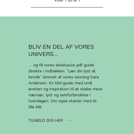
Viser
1
ud af
1
AN DESVÆRRE IKKE FINDES
L AT VISE VIDEOEN
BLIV EN DEL AF VORES
UNIVERS...
... og få vores eksklusive pdf guide
Ret cookies
direkte i indbakken: “Lær din lyst at
kende” skrevet af vores sexolog Sara
Luk
Andersen. En blid guide med små
øvelser og inspiration til at skabe mere
nærvær, lyst og selvforbindelse i
hverdagen. Din rejse starter med ét
lille klik.
TILMELD DIG HER