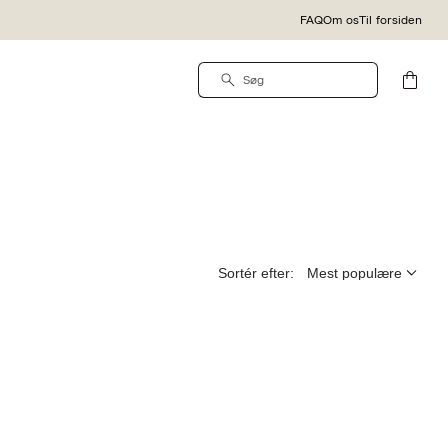
FAQ
Om os
Til forsiden
Sortér efter: