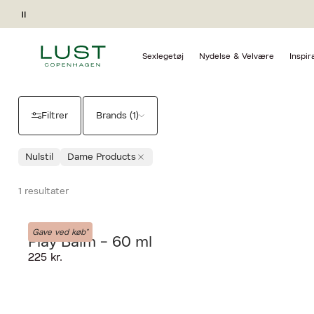
Forside
Nydelse & Velvære
Glidecreme Dame Products
Pause
DAME PRODUCTS | GLI
Sexlegetøj
Nydelse & Velvære
Inspir
Filtrer
Brands (1)
Nulstil
Dame Products
1 resultater
Dame Products
Gave ved køb*
Play Balm - 60 ml
225 kr.