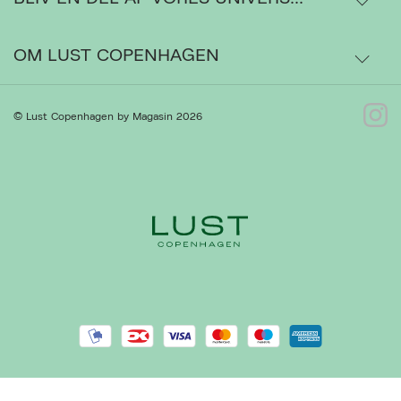
Ordrestatus
OM LUST COPENHAGEN
Bytte- og retur
Om os
© Lust Copenhagen by Magasin 2026
Kontakt
Presse
Gå til Kundeservice
Forhandlere
Handelsbetingelser
Ret cookies
Luk
Privatlivspolitik
Cookiepolitik