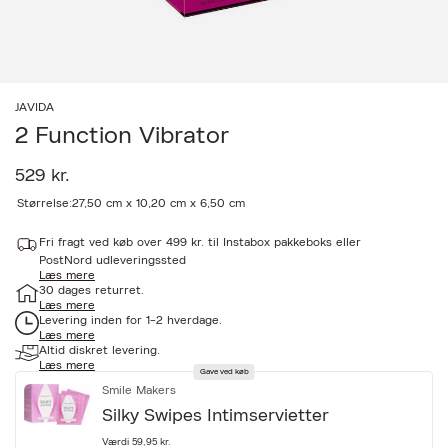
JAVIDA
2 Function Vibrator
529 kr.
a
Størrelse:
27,50 cm x 10,20 cm x 6,50 cm
c
c
Fri fragt ved køb over 499 kr. til Instabox pakkeboks eller
e
PostNord udleveringssted
s
Læs mere
s
30 dages returret.
i
Læs mere
b
Levering inden for 1-2 hverdage.
i
Læs mere
l
Altid diskret levering.
i
Læs mere
Gave ved køb
t
Smile Makers
y
.
Silky Swipes Intimservietter
v
a
Værdi 59,95 kr.