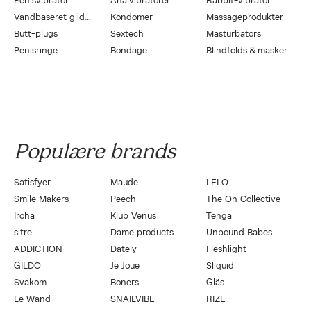
Penisvibrator
Analvibratorer
Rabbit-vibrator
Vandbaseret glidecreme
Kondomer
Massageprodukter
Butt-plugs
Sextech
Masturbators
Penisringe
Bondage
Blindfolds & masker
Populære brands
Satisfyer
Maude
LELO
Smile Makers
Peech
The Oh Collective
Iroha
Klub Venus
Tenga
sitre
Dame products
Unbound Babes
ADDICTION
Dately
Fleshlight
GILDO
Je Joue
Sliquid
Svakom
Boners
Gläs
Le Wand
SNAILVIBE
RIZE