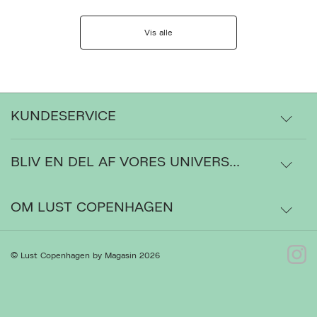
Vis alle
KUNDESERVICE
BLIV EN DEL AF VORES UNIVERS...
Levering
Ordrestatus
OM LUST COPENHAGEN
Bytte- og retur
Om os
© Lust Copenhagen by Magasin 2026
Kontakt
Presse
Ret cookies
Luk