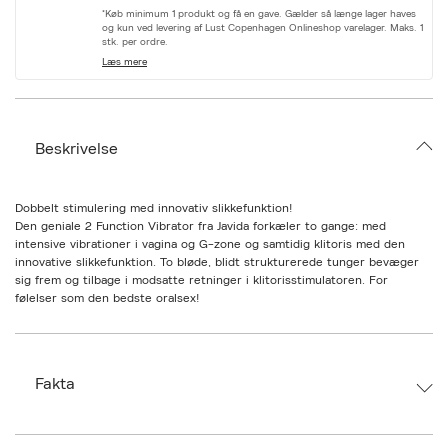
r
*Køb minimum 1 produkt og få en gave. Gælder så længe lager haves
i
og kun ved levering af Lust Copenhagen Onlineshop varelager. Maks. 1
a
stk. per ordre.
t
Læs mere
i
o
n
.
s
Beskrivelse
e
l
e
c
Dobbelt stimulering med innovativ slikkefunktion!
t
Den geniale 2 Function Vibrator fra Javida forkæler to gange: med
i
intensive vibrationer i vagina og G-zone og samtidig klitoris med den
o
innovative slikkefunktion. To bløde, blidt strukturerede tunger bevæger
n
sig frem og tilbage i modsatte retninger i klitorisstimulatoren. For
følelser som den bedste oralsex!
I alt 5 kraftige motorer sikrer pålidelig og kraftfuld dobbelt stimulation. 10
vibrationstilstande i det fyldige hoved på det buede skaft og 10
slikketilstande på den bevægelige dobbelttunge giver varieret nydelse.
Fakta
De to funktioner kan nemt styres direkte på legetøjet med et tryk på en
knap - hver for sig eller spændende kombineret.
Vibratoren er lavet af silikone med en silkeblød overflade, den er nem at
Brand:
JAVIDA