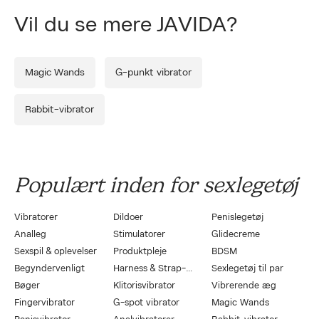
Vil du se mere JAVIDA?
Magic Wands
G-punkt vibrator
Rabbit-vibrator
Populært inden for sexlegetøj
Vibratorer
Dildoer
Penislegetøj
Analleg
Stimulatorer
Glidecreme
Sexspil & oplevelser
Produktpleje
BDSM
Begyndervenligt
Harness & Strap-On
Sexlegetøj til par
Bøger
Klitorisvibrator
Vibrerende æg
Fingervibrator
G-spot vibrator
Magic Wands