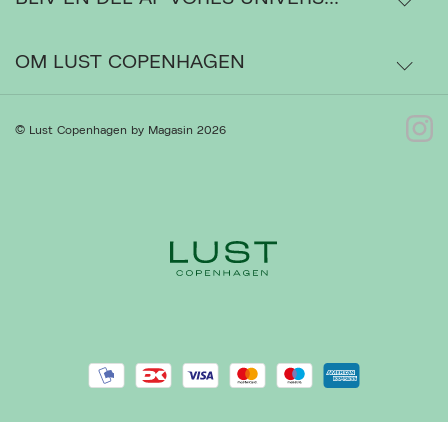
Ordrestatus
OM LUST COPENHAGEN
Bytte- og retur
Om os
© Lust Copenhagen by Magasin 2026
Kontakt
Presse
Gå til Kundeservice
Forhandlere
Handelsbetingelser
Ret cookies
Luk
Privatlivspolitik
Cookiepolitik